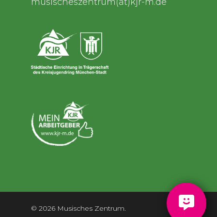
musischeszentrum(at)kjr-m.de
© 2026 Musisches Zentrum.