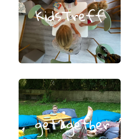
KidsTreff
get2gether